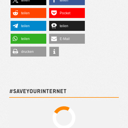
teilen
teilen
teilen
Pocket
teilen
teilen
teilen
E-Mail
drucken
#SAVEYOURINTERNET