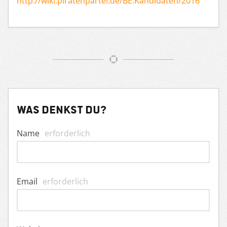
http://wiki.piratenpartei.de/BE:Kandidaten/2016
Was denkst du?
Name
erforderlich
Email
erforderlich