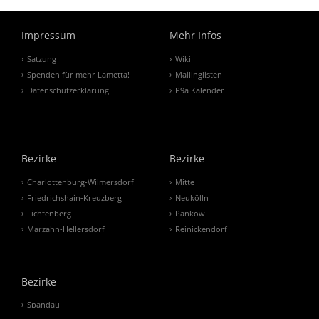
Impressum
Mehr Infos
Satzung
Wiki
Spenden für mehr Lametta!
Mailinglisten
Datenschutzerklärung
P9a Kalender
Bezirke
Bezirke
Charlottenburg-Wilmersdorf
Mitte
Friedrichshain-Kreuzberg
Neukölln
Lichtenberg
Pankow
Marzahn-Hellersdorf
Reinickendorf
Bezirke
Spandau