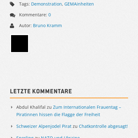
Tags:
Demonstration
,
GEMAinheiten
Kommentare:
0
Autor:
Bruno Kramm
Sidebar
Letzte Kommentare
Abdul Khalifal
zu
Zum Internationalen Frauentag –
Piratinnen hissen die Flagge der Freiheit
Schweizer Alpenjodel Pirat
zu
Chatkontrolle abgesagt!
Sperling
zu
NATO und Ukraine