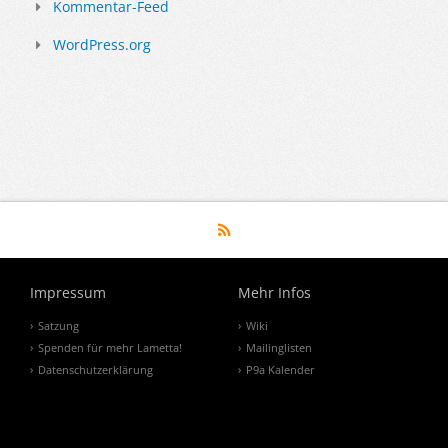
Kommentar-Feed
WordPress.org
Impressum
Mehr Infos
Satzung
Wiki
Spenden für mehr Lametta!
Mailinglisten
Datenschutzerklärung
P9a Kalender