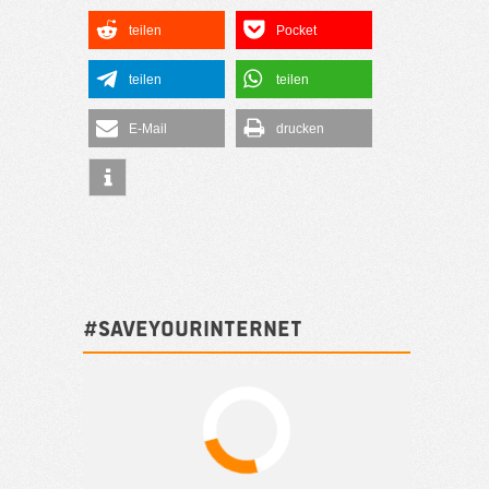
teilen
Pocket
teilen
teilen
E-Mail
drucken
#SAVEYOURINTERNET