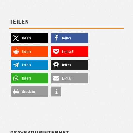
Teilen
teilen
teilen
teilen
Pocket
teilen
teilen
teilen
E-Mail
drucken
#SAVEYOURINTERNET