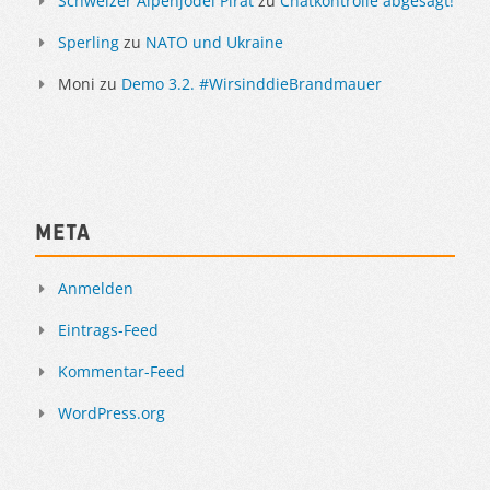
Schweizer Alpenjodel Pirat
zu
Chatkontrolle abgesagt!
Sperling
zu
NATO und Ukraine
Moni
zu
Demo 3.2. #WirsinddieBrandmauer
Meta
Anmelden
Eintrags-Feed
Kommentar-Feed
WordPress.org