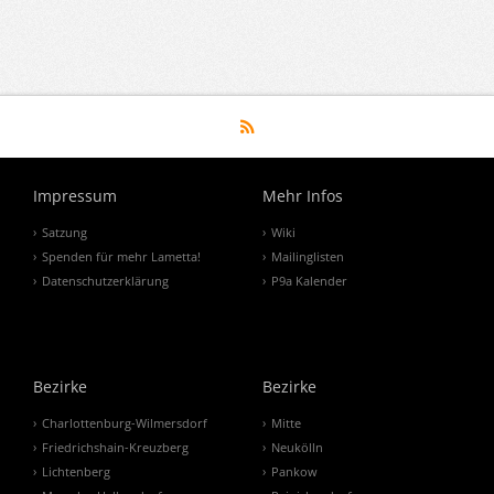
Impressum
Mehr Infos
Satzung
Wiki
Spenden für mehr Lametta!
Mailinglisten
Datenschutzerklärung
P9a Kalender
Bezirke
Bezirke
Charlottenburg-Wilmersdorf
Mitte
Friedrichshain-Kreuzberg
Neukölln
Lichtenberg
Pankow