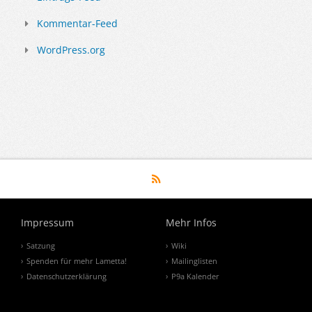
Kommentar-Feed
WordPress.org
Impressum
Mehr Infos
Satzung
Wiki
Spenden für mehr Lametta!
Mailinglisten
Datenschutzerklärung
P9a Kalender