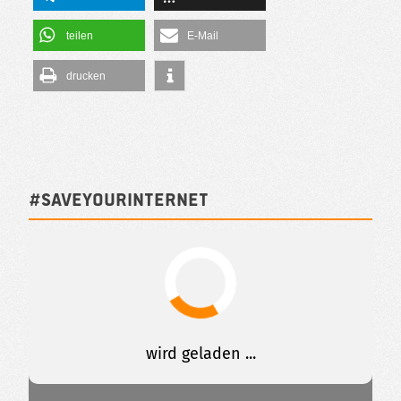
teilen
E-Mail
drucken
#SAVEYOURINTERNET