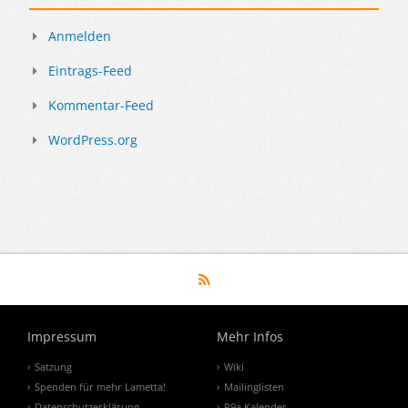
Anmelden
Eintrags-Feed
Kommentar-Feed
WordPress.org
Impressum
Mehr Infos
Satzung
Wiki
Spenden für mehr Lametta!
Mailinglisten
Datenschutzerklärung
P9a Kalender