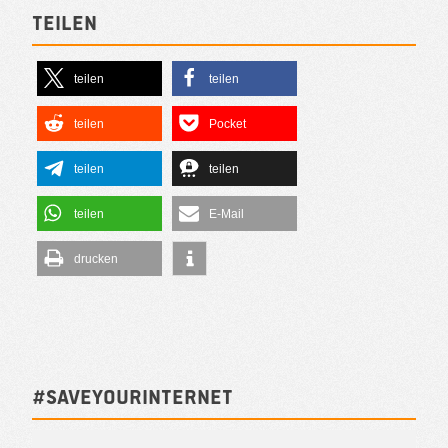
Teilen
teilen
teilen
teilen
Pocket
teilen
teilen
teilen
E-Mail
drucken
#SAVEYOURINTERNET