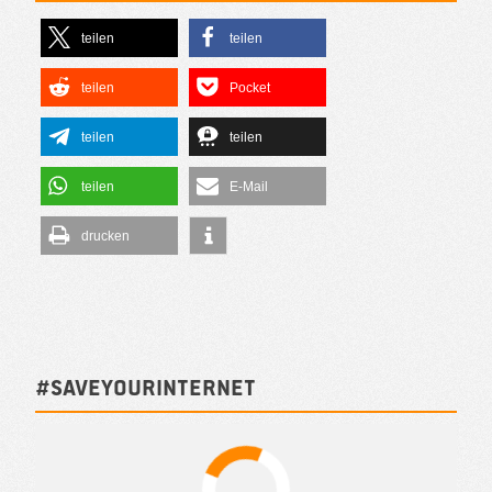
teilen
teilen
teilen
Pocket
teilen
teilen
teilen
E-Mail
drucken
#SAVEYOURINTERNET