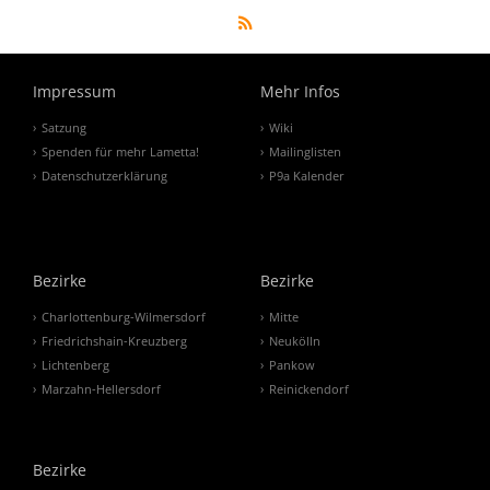
Impressum
Mehr Infos
Satzung
Wiki
Spenden für mehr Lametta!
Mailinglisten
Datenschutzerklärung
P9a Kalender
Bezirke
Bezirke
Charlottenburg-Wilmersdorf
Mitte
Friedrichshain-Kreuzberg
Neukölln
Lichtenberg
Pankow
Marzahn-Hellersdorf
Reinickendorf
Bezirke