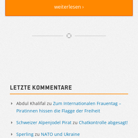
weiterlesen ›
Artikelnavigation
Sidebar
Letzte Kommentare
Abdul Khalifal
zu
Zum Internationalen Frauentag –
Piratinnen hissen die Flagge der Freiheit
Schweizer Alpenjodel Pirat
zu
Chatkontrolle abgesagt!
Sperling
zu
NATO und Ukraine