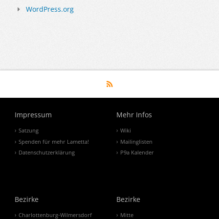
WordPress.org
Impressum
Mehr Infos
Satzung
Wiki
Spenden für mehr Lametta!
Mailinglisten
Datenschutzerklärung
P9a Kalender
Bezirke
Bezirke
Charlottenburg-Wilmersdorf
Mitte