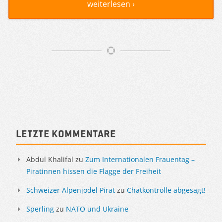
weiterlesen ›
Artikelnavigation
Sidebar
Letzte Kommentare
Abdul Khalifal
zu
Zum Internationalen Frauentag –
Piratinnen hissen die Flagge der Freiheit
Schweizer Alpenjodel Pirat
zu
Chatkontrolle abgesagt!
Sperling
zu
NATO und Ukraine