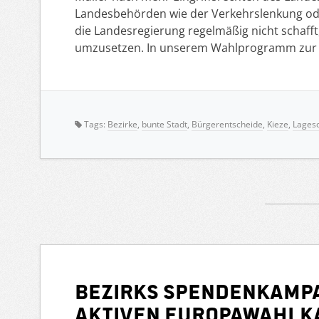
Landesbehörden wie der Verkehrslenkung oder
die Landesregierung regelmäßig nicht schaf
umzusetzen. In unserem Wahlprogramm zur
Tags:
Bezirke
,
bunte Stadt
,
Bürgerentscheide
,
Kieze
,
Lages
Bezirks Spendenkampag
aktiven Europawahlk