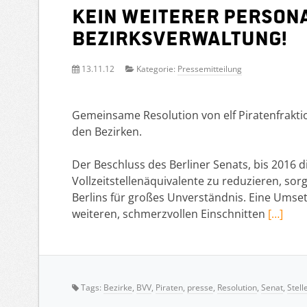
Kein weiterer Person
Bezirksverwaltung!
13.11.12
Kategorie:
Pressemitteilung
Gemeinsame Resolution von elf Piratenfrakt
den Bezirken.
Der Beschluss des Berliner Senats, bis 2016 d
Vollzeitstellenäquivalente zu reduzieren, so
Berlins für großes Unverständnis. Eine Umsetz
weiteren, schmerzvollen Einschnitten
[…]
Tags:
Bezirke
,
BVV
,
Piraten
,
presse
,
Resolution
,
Senat
,
Stel