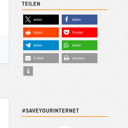
Teilen
teilen
teilen
teilen
Pocket
teilen
teilen
E-Mail
drucken
#SAVEYOURINTERNET