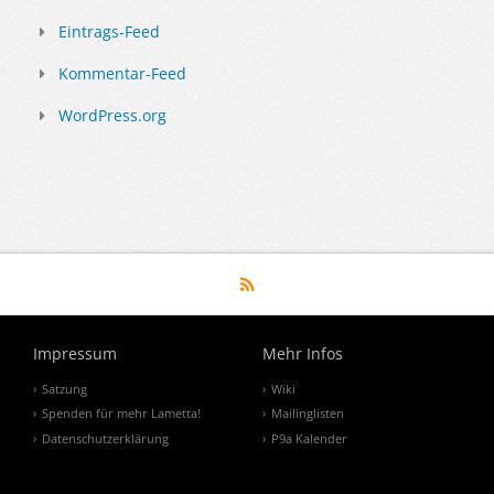
Eintrags-Feed
Kommentar-Feed
WordPress.org
Impressum
Mehr Infos
Satzung
Wiki
Spenden für mehr Lametta!
Mailinglisten
Datenschutzerklärung
P9a Kalender