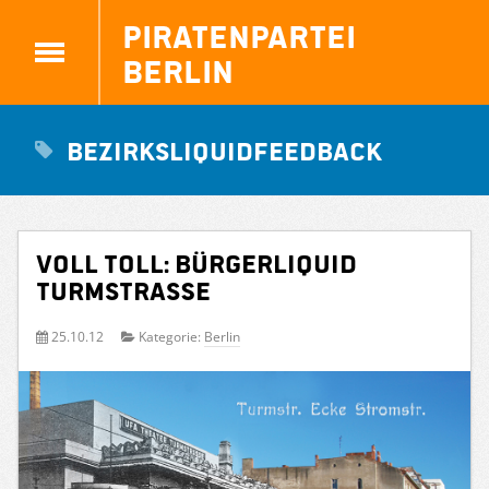
Piratenpartei
Berlin
BezirksliquidFeedback
Voll toll: Bürgerliquid
Turmstraße
25.10.12
Kategorie:
Berlin