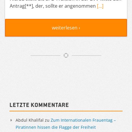
Antrag[**], der, sollte er angenommen
[…]
weiterlesen ›
Artikelnavigation
Sidebar
Letzte Kommentare
Abdul Khalifal
zu
Zum Internationalen Frauentag –
Piratinnen hissen die Flagge der Freiheit