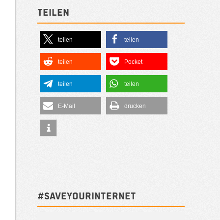
Teilen
teilen
teilen
teilen
Pocket
teilen
teilen
E-Mail
drucken
#SAVEYOURINTERNET