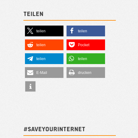
Teilen
teilen
teilen
teilen
Pocket
teilen
teilen
E-Mail
drucken
#SAVEYOURINTERNET