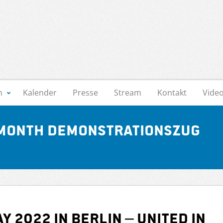
n
Kalender
Presse
Stream
Kontakt
Vide
 Month Demonstrationszug
 2022 in Berlin – UNITED IN