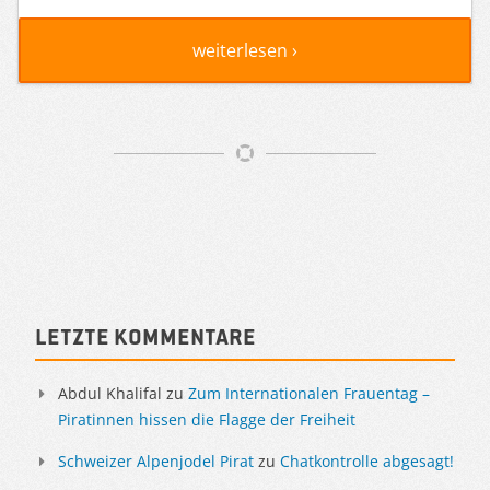
weiterlesen ›
Artikelnavigation
Sidebar
Letzte Kommentare
Abdul Khalifal
zu
Zum Internationalen Frauentag –
Piratinnen hissen die Flagge der Freiheit
Schweizer Alpenjodel Pirat
zu
Chatkontrolle abgesagt!