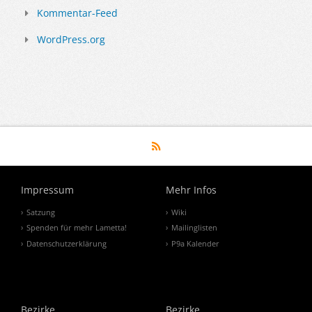
Kommentar-Feed
WordPress.org
Impressum
Mehr Infos
Satzung
Wiki
Spenden für mehr Lametta!
Mailinglisten
Datenschutzerklärung
P9a Kalender
Bezirke
Bezirke