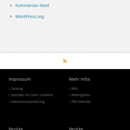
Kommentar-Feed
WordPress.org
Impressum
Mehr Infos
Satzung
Wiki
Spenden für mehr Lametta!
Mailinglisten
Datenschutzerklärung
P9a Kalender
Bezirke
Bezirke