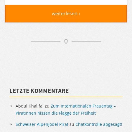
weiterlesen ›
Artikelnavigation
Sidebar
Letzte Kommentare
Abdul Khalifal
zu
Zum Internationalen Frauentag –
Piratinnen hissen die Flagge der Freiheit
Schweizer Alpenjodel Pirat
zu
Chatkontrolle abgesagt!