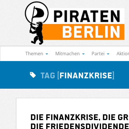
Navigation
Themen
Mitmachen
Partei
Aktio
Tag
Finanzkrise
Die Finanzkrise, die 
die Friedensdividend