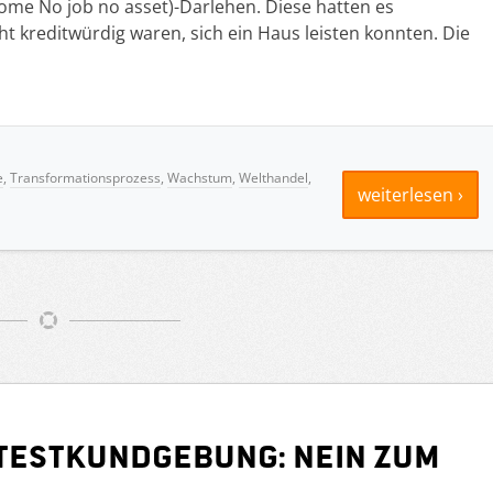
come No job no asset)-Darlehen. Diese hatten es
ht kreditwürdig waren, sich ein Haus leisten konnten. Die
e
,
Transformationsprozess
,
Wachstum
,
Welthandel
,
weiterlesen ›
otestkundgebung: Nein zum