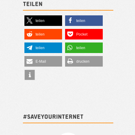
Teilen
teilen
teilen
teilen
Pocket
teilen
teilen
E-Mail
drucken
#SAVEYOURINTERNET