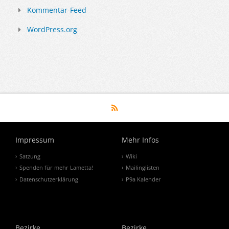
Kommentar-Feed
WordPress.org
Impressum
Mehr Infos
Satzung
Wiki
Spenden für mehr Lametta!
Mailinglisten
Datenschutzerklärung
P9a Kalender
Bezirke
Bezirke