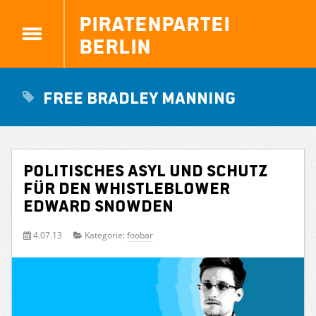
Piratenpartei
Berlin
Free Bradley Manning
Politisches Asyl und Schutz
für den Whistleblower
Edward Snowden
4.07.13
Kategorie:
foobar