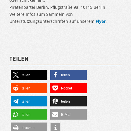
oder schicken an:.
Piratenpartei Berlin, Pflugstraße 9a, 10115 Berlin
Weitere Infos zum Sammeln von
Unterstützungsunterschriften auf unserem
Flyer
.
Teilen
teilen
teilen
teilen
Pocket
teilen
teilen
teilen
E-Mail
drucken