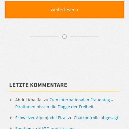
weiterlesen ›
Artikelnavigation
Sidebar
Letzte Kommentare
Abdul Khalifal
zu
Zum Internationalen Frauentag –
Piratinnen hissen die Flagge der Freiheit
Schweizer Alpenjodel Pirat
zu
Chatkontrolle abgesagt!
Sperling
zu
NATO und Ukraine