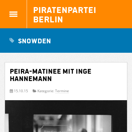
Piratenpartei
Berlin
Snowden
Peira-Matinee mit Inge
Hannemann
15.10.15
Kategorie:
Termine