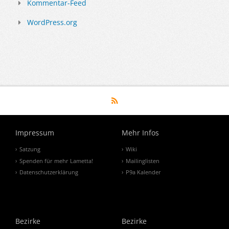
Kommentar-Feed
WordPress.org
Impressum
Mehr Infos
Satzung
Wiki
Spenden für mehr Lametta!
Mailinglisten
Datenschutzerklärung
P9a Kalender
Bezirke
Bezirke