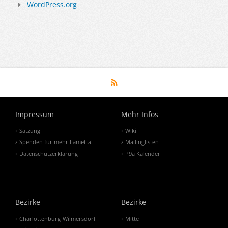
WordPress.org
Impressum
Mehr Infos
Satzung
Wiki
Spenden für mehr Lametta!
Mailinglisten
Datenschutzerklärung
P9a Kalender
Bezirke
Bezirke
Charlottenburg-Wilmersdorf
Mitte