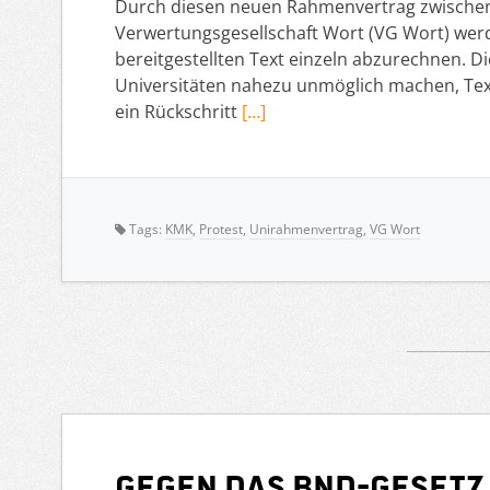
Durch diesen neuen Rahmenvertrag zwischen
Verwertungsgesellschaft Wort (VG Wort) wer
bereitgestellten Text einzeln abzurechnen. 
Universitäten nahezu unmöglich machen, Texte
ein Rückschritt
[…]
Tags:
KMK
,
Protest
,
Unirahmenvertrag
,
VG Wort
Gegen das BND-Geset