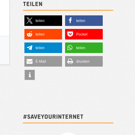
Teilen
teilen
teilen
teilen
Pocket
teilen
teilen
E-Mail
drucken
#SAVEYOURINTERNET