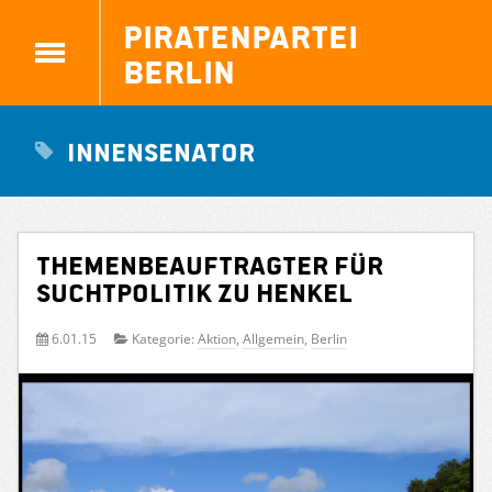
Piratenpartei
Berlin
Innensenator
Themenbeauftragter für
Suchtpolitik zu Henkel
6.01.15
Kategorie:
Aktion
,
Allgemein
,
Berlin