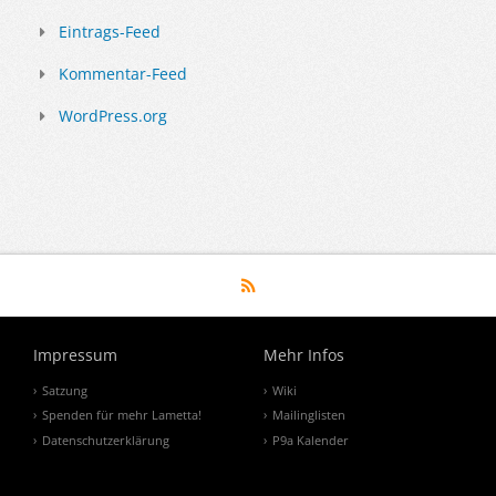
Eintrags-Feed
Kommentar-Feed
WordPress.org
Impressum
Mehr Infos
Satzung
Wiki
Spenden für mehr Lametta!
Mailinglisten
Datenschutzerklärung
P9a Kalender