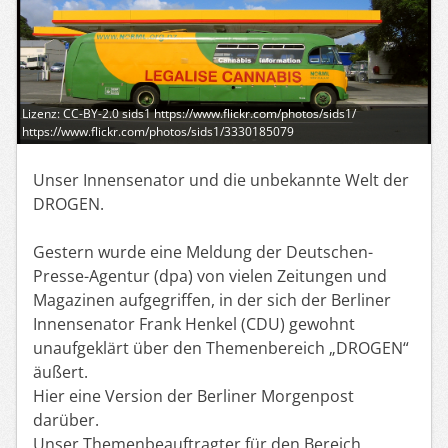
Lizenz: CC-BY-2.0 sids1 https://www.flickr.com/photos/sids1/
https://www.flickr.com/photos/sids1/3330185079
Unser Innensenator und die unbekannte Welt der
DROGEN.
Gestern wurde eine Meldung der Deutschen-
Presse-Agentur (dpa) von vielen Zeitungen und
Magazinen aufgegriffen, in der sich der Berliner
Innensenator Frank Henkel (CDU) gewohnt
unaufgeklärt über den Themenbereich „DROGEN“
äußert.
Hier eine Version der Berliner Morgenpost
darüber.
Unser Themenbeauftragter für den Bereich