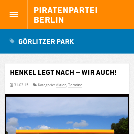
Piratenpartei
Berlin
Görlitzer Park
Henkel legt nach – wir auch!
31.03.15
Kategorie:
Aktion
,
Termine