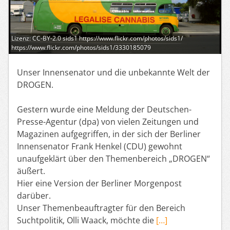
Lizenz: CC-BY-2.0 sids1 https://www.flickr.com/photos/sids1/
https://www.flickr.com/photos/sids1/3330185079
Unser Innensenator und die unbekannte Welt der
DROGEN.
Gestern wurde eine Meldung der Deutschen-
Presse-Agentur (dpa) von vielen Zeitungen und
Magazinen aufgegriffen, in der sich der Berliner
Innensenator Frank Henkel (CDU) gewohnt
unaufgeklärt über den Themenbereich „DROGEN“
äußert.
Hier eine Version der Berliner Morgenpost
darüber.
Unser Themenbeauftragter für den Bereich
Suchtpolitik, Olli Waack, möchte die
[…]