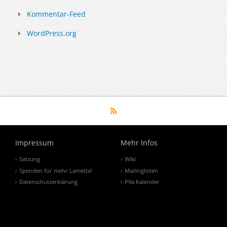
Kommentar-Feed
WordPress.org
Impressum
Mehr Infos
Satzung
Wiki
Spenden für mehr Lametta!
Mailinglisten
Datenschutzerklärung
P9a Kalender