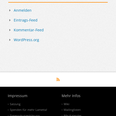
Anmelden
Eintrags-Feed
Kommentar-Feed
WordPress.org
Impressum
Mehr Infos
Satzung
Wiki
Spenden für mehr Lametta!
Mailinglisten
Datenschutzerklärung
P9a Kalender