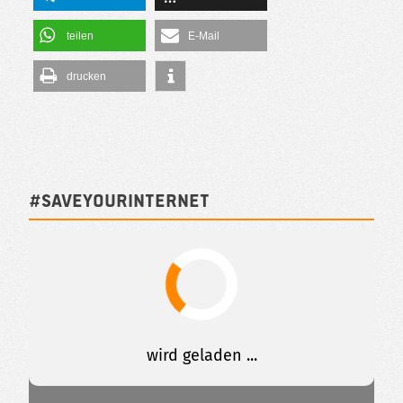
teilen
E-Mail
drucken
#SAVEYOURINTERNET