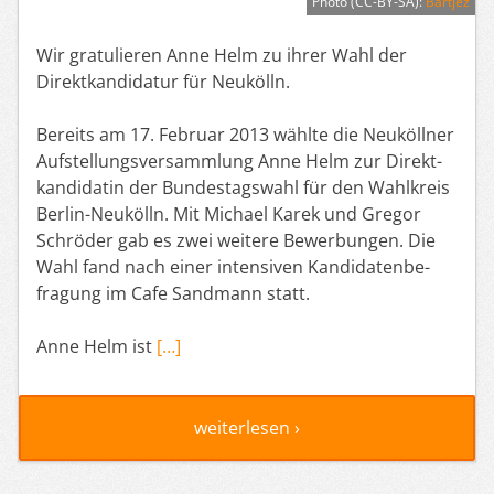
Photo (CC-BY-SA):
Bartjez
Wir gratulieren Anne Helm zu ihrer Wahl der
Direktkandidatur für Neukölln.
Bereits am 17. Februar 2013 wählte die Neuköllner
Aufstel­lungs­ver­sammlung Anne Helm zur Direkt­
kan­di­datin der Bundes­tagswahl für den Wahl­kreis
Berlin-Neukölln. Mit Michael Karek und Gregor
Schröder gab es zwei weitere Bewer­bungen. Die
Wahl fand nach einer inten­siven Kandi­da­ten­be­
fragung im Cafe Sandmann statt.
Anne Helm ist
[…]
weiterlesen ›