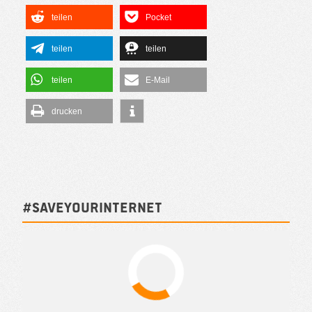
teilen
Pocket
teilen
teilen
teilen
E-Mail
drucken
#SAVEYOURINTERNET