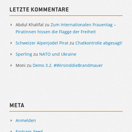
Sidebar
Letzte Kommentare
Abdul Khalifal
zu
Zum Internationalen Frauentag –
Piratinnen hissen die Flagge der Freiheit
Schweizer Alpenjodel Pirat
zu
Chatkontrolle abgesagt!
Sperling
zu
NATO und Ukraine
Moni
zu
Demo 3.2. #WirsinddieBrandmauer
Meta
Anmelden
Eintrags-Feed