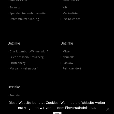
Satzung
Wiki
Spenden für mehr Lametta!
Mailinglisten
Datenschutzerklärung
P9a Kalender
Bezirke
Bezirke
Charlottenburg-Wilmersdorf
Mitte
Friedrichshain-Kreuzberg
Neukölln
Lichtenberg
Pankow
Marzahn-Hellersdorf
Reinickendorf
Bezirke
Spandau
Steglitz-Zehlendorf
Diese Website benutzt Cookies. Wenn du die Website weiter
Tempelhof-Schöneberg
nutzt, gehen wir von deinem Einverständnis aus.
Treptow-Köpenick