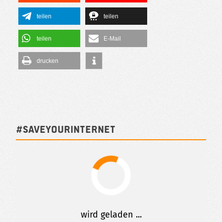
teilen
teilen
teilen
E-Mail
drucken
#SAVEYOURINTERNET