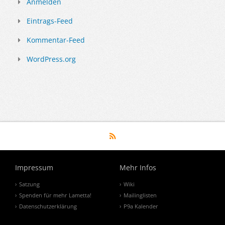
Anmelden
Eintrags-Feed
Kommentar-Feed
WordPress.org
Impressum
Mehr Infos
Satzung
Wiki
Spenden für mehr Lametta!
Mailinglisten
Datenschutzerklärung
P9a Kalender