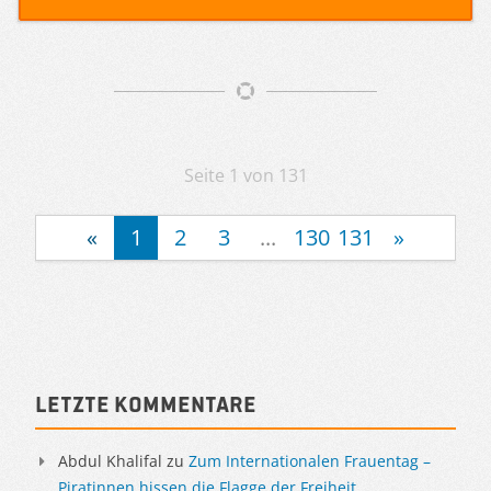
Artikelnavigation
Seite 1 von 131
«
1
2
3
...
130
131
»
Sidebar
Letzte Kommentare
Abdul Khalifal
zu
Zum Internationalen Frauentag –
Piratinnen hissen die Flagge der Freiheit