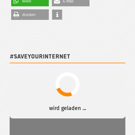
teilen
E-Mail
drucken
#SAVEYOURINTERNET