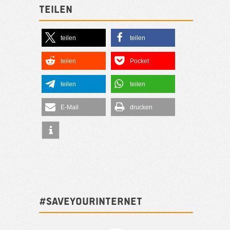
Teilen
teilen
teilen
teilen
Pocket
teilen
teilen
E-Mail
drucken
#SAVEYOURINTERNET