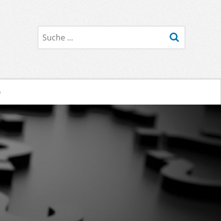
Suche
o