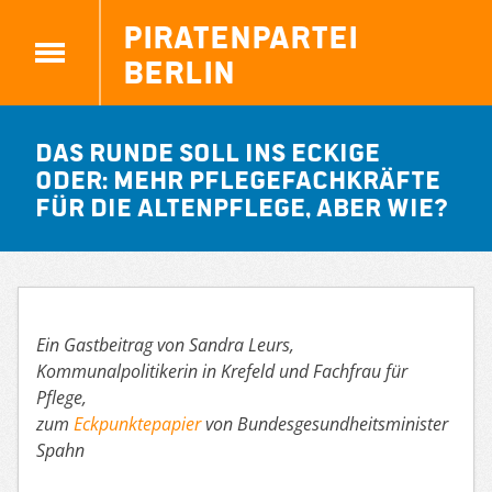
Piratenpartei
Berlin
Das Runde soll ins Eckige
oder: Mehr Pflegefachkräfte
für die Altenpflege, aber wie?
Ein Gastbeitrag von Sandra Leurs,
Kommunalpolitikerin in Krefeld und Fachfrau für
Pflege,
zum
Eckpunktepapier
von Bundesgesundheitsminister
Spahn