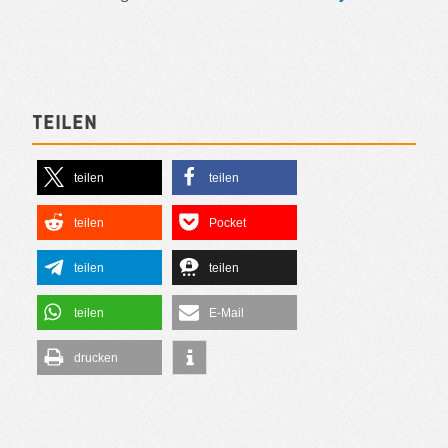
Teilen
teilen
teilen
teilen
Pocket
teilen
teilen
teilen
E-Mail
drucken