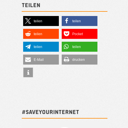
Teilen
teilen
teilen
teilen
Pocket
teilen
teilen
E-Mail
drucken
#SAVEYOURINTERNET