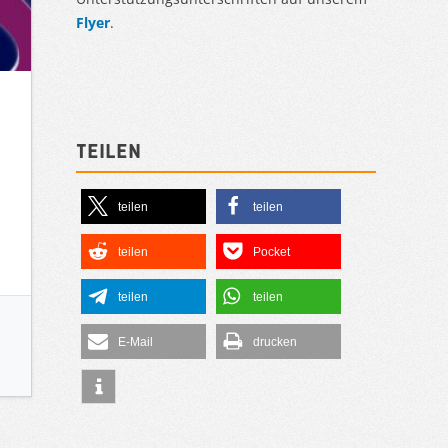
Flyer
.
Teilen
teilen
teilen
teilen
Pocket
teilen
teilen
E-Mail
drucken