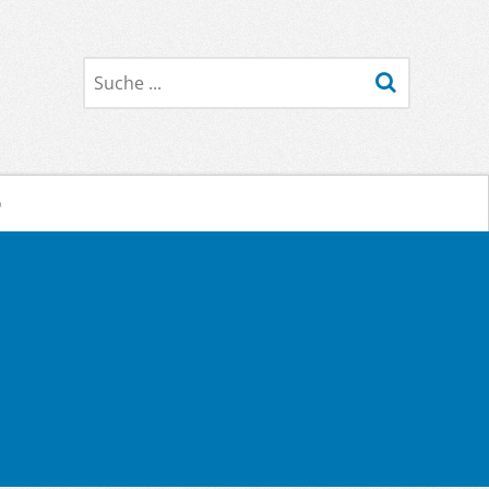
Suche
o