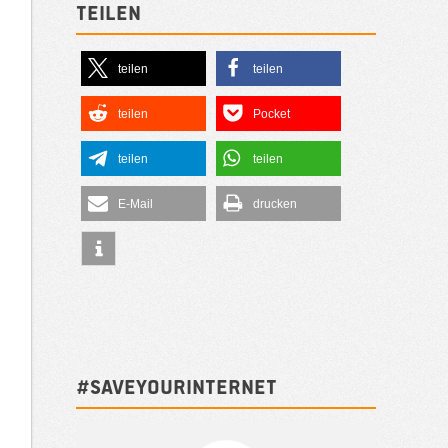
Teilen
teilen
teilen
teilen
Pocket
teilen
teilen
E-Mail
drucken
#SAVEYOURINTERNET