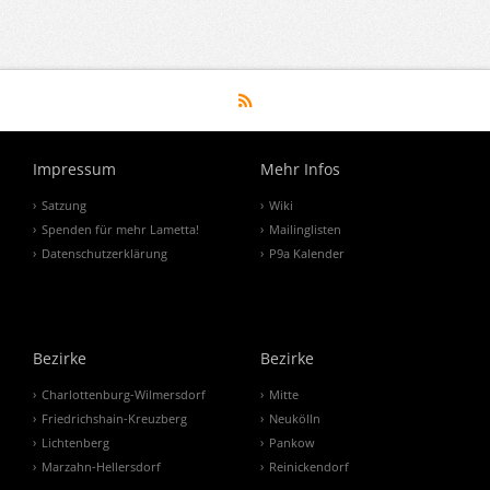
Impressum
Mehr Infos
Satzung
Wiki
Spenden für mehr Lametta!
Mailinglisten
Datenschutzerklärung
P9a Kalender
Bezirke
Bezirke
Charlottenburg-Wilmersdorf
Mitte
Friedrichshain-Kreuzberg
Neukölln
Lichtenberg
Pankow
Marzahn-Hellersdorf
Reinickendorf