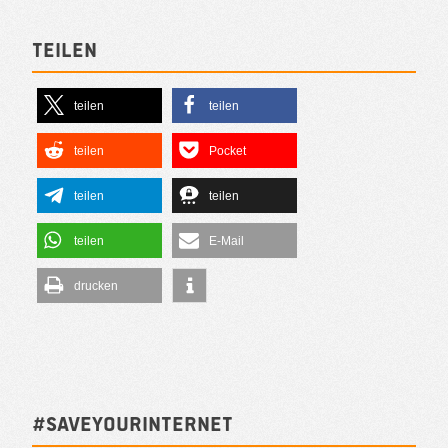
Teilen
teilen
teilen
teilen
Pocket
teilen
teilen
teilen
E-Mail
drucken
#SAVEYOURINTERNET