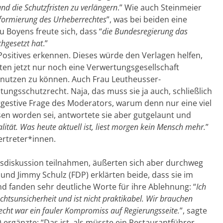
d die Schutzfristen zu verlängern
.” Wie auch Steinmeier
formierung des Urheberrechtes
”, was bei beiden eine
 Boyens freute sich, dass “
die Bundesregierung das
chgesetzt hat
.”
ositives erkennen. Dieses würde den Verlagen helfen,
ten jetzt nur noch eine Verwertungsgesellschaft
 nutzen zu können. Auch Frau Leutheusser-
ungsschutzrecht. Naja, das muss sie ja auch, schließlich
ggestive Frage des Moderators, warum denn nur eine viel
sen worden sei, antwortete sie aber gutgelaunt und
lität. Was heute aktuell ist, liest morgen kein Mensch mehr.
”
ertreter*innen.
umsdiskussion teilnahmen, äußerten sich aber durchweg
) und Jimmy Schulz (FDP) erklärten beide, dass sie im
 fanden sehr deutliche Worte für ihre Ablehnung: “
Ich
chtsunsicherheit und ist nicht praktikabel. Wir brauchen
echt war ein fauler Kompromiss auf Regierungsseite.
”, sagte
) ergänzte: “Das ist, als müsste ein Restaurantführer