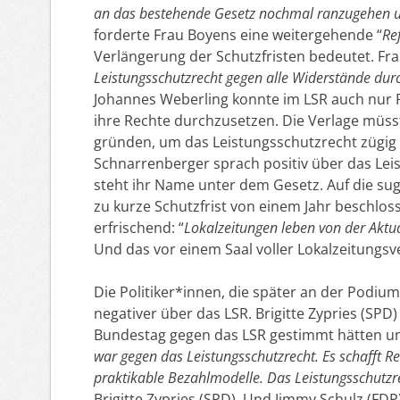
an das bestehende Gesetz nochmal ranzugehen un
forderte Frau Boyens eine weitergehende “
Re
Verlängerung der Schutzfristen bedeutet. Frau
Leistungsschutzrecht gegen alle Widerstände dur
Johannes Weberling konnte im LSR auch nur P
ihre Rechte durchzusetzen. Die Verlage müss
gründen, um das Leistungsschutzrecht zügig
Schnarrenberger sprach positiv über das Leist
steht ihr Name unter dem Gesetz. Auf die su
zu kurze Schutzfrist von einem Jahr beschlos
erfrischend: “
Lokalzeitungen leben von der Aktua
Und das vor einem Saal voller Lokalzeitungsv
Die Politiker*innen, die später an der Podi
negativer über das LSR. Brigitte Zypries (SPD
Bundestag gegen das LSR gestimmt hätten und
war gegen das Leistungsschutzrecht. Es schafft Re
praktikable Bezahlmodelle. Das Leistungsschutzr
Brigitte Zypries (SPD). Und Jimmy Schulz (FDP