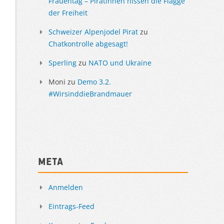
Frauentag – Piratinnen hissen die Flagge
der Freiheit
Schweizer Alpenjodel Pirat
zu
Chatkontrolle abgesagt!
Sperling
zu
NATO und Ukraine
Moni
zu
Demo 3.2.
#WirsinddieBrandmauer
Meta
Anmelden
Eintrags-Feed