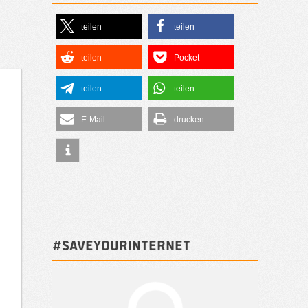
teilen
teilen
teilen
Pocket
teilen
teilen
E-Mail
drucken
#SAVEYOURINTERNET