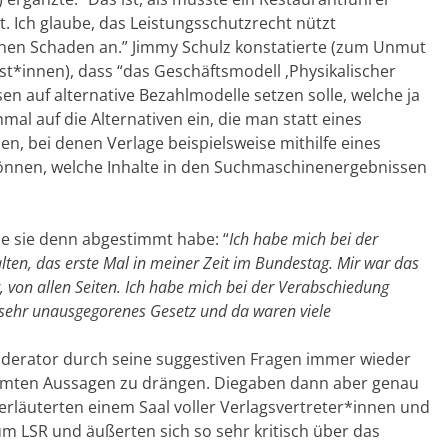
t. Ich glaube, das Leistungsschutzrecht nützt
inen Schaden an.” Jimmy Schulz konstatierte (zum Unmut
t*innen), dass “das Geschäftsmodell ‚Physikalischer
sen auf alternative Bezahlmodelle setzen solle, welche ja
hmal auf die Alternativen ein, die man statt eines
, bei denen Verlage beispielsweise mithilfe eines
können, welche Inhalte in den Suchmaschinenergebnissen
ie sie denn abgestimmt habe: “
Ich habe mich bei der
ten, das erste Mal in meiner Zeit im Bundestag. Mir war das
, von allen Seiten. Ich habe mich bei der Verabschiedung
n sehr unausgegorenes Gesetz und da waren viele
Moderator durch seine suggestiven Fragen immer wieder
timmten Aussagen zu drängen. Diegaben dann aber genau
rläuterten einem Saal voller Verlagsvertreter*innen und
um LSR und äußerten sich so sehr kritisch über das