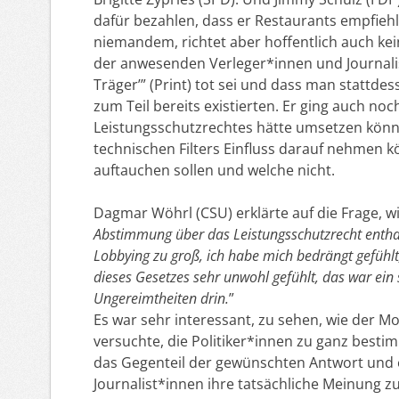
dafür bezahlen, dass er Restaurants empfiehl
niemandem, richtet aber hoffentlich auch ke
der anwesenden Verleger*innen und Journalis
Träger’” (Print) tot sei und dass man stattdes
zum Teil bereits existierten. Er ging auch noc
Leistungsschutzrechtes hätte umsetzen können
technischen Filters Einfluss darauf nehmen 
auftauchen sollen und welche nicht.
Dagmar Wöhrl (CSU) erklärte auf die Frage, w
Abstimmung über das Leistungsschutzrecht enthal
Lobbying zu groß, ich habe mich bedrängt gefühlt
dieses Gesetzes sehr unwohl gefühlt, das war ei
Ungereimtheiten drin.
”
Es war sehr interessant, zu sehen, wie der 
versuchte, die Politiker*innen zu ganz bes
das Gegenteil der gewünschten Antwort und e
Journalist*innen ihre tatsächliche Meinung z