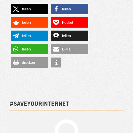
teilen
teilen
teilen
Pocket
teilen
teilen
teilen
E-Mail
drucken
#SAVEYOURINTERNET