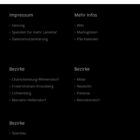
Impressum
Mehr Infos
Satzung
Wiki
Spenden für mehr Lametta!
Mailinglisten
Datenschutzerklärung
P9a Kalender
Bezirke
Bezirke
Charlottenburg-Wilmersdorf
Mitte
Friedrichshain-Kreuzberg
Neukölln
Lichtenberg
Pankow
Marzahn-Hellersdorf
Reinickendorf
Bezirke
Spandau