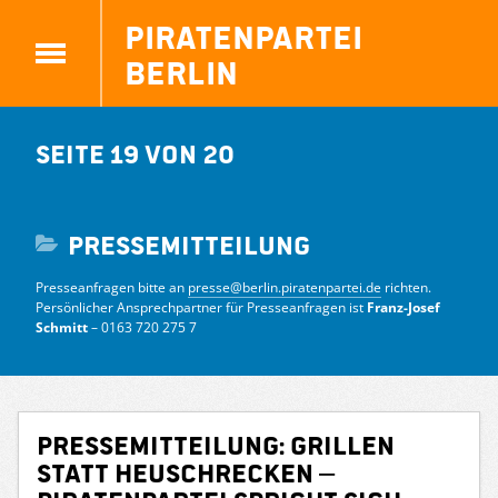
Piratenpartei
Berlin
Seite 19 von 20
Pressemitteilung
Presseanfragen bitte an
presse@berlin.piratenpartei.de
richten.
Persönlicher Ansprechpartner für Presseanfragen ist
Franz-Josef
Schmitt
– 0163 720 275 7
Pressemitteilung: Grillen
statt Heuschrecken –