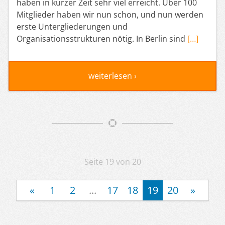
haben in kurzer Zeit sehr viel erreicht. Über 100
Mitglieder haben wir nun schon, und nun werden
erste Untergliederungen und
Organisationsstrukturen nötig. In Berlin sind
[…]
weiterlesen ›
Artikelnavigation
Seite 19 von 20
«
1
2
...
17
18
19
20
»