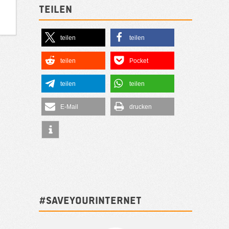
Teilen
teilen
teilen
teilen
Pocket
teilen
teilen
E-Mail
drucken
#SAVEYOURINTERNET