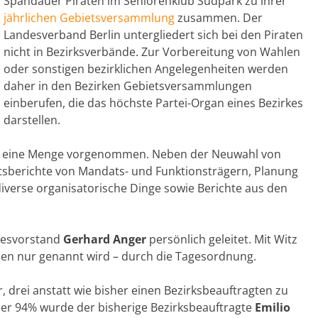
Spandauer Piraten im Seniorenklub Südpark zu ihrer
jährlichen Gebietsversammlung
zusammen. Der
Landesverband Berlin untergliedert sich bei den Piraten
nicht in Bezirksverbände. Zur Vorbereitung von Wahlen
oder sonstigen bezirklichen Angelegenheiten werden
daher in den Bezirken Gebietsversammlungen
einberufen, die das höchste Partei-Organ eines Bezirkes
darstellen.
Mal eine Menge vorgenommen. Neben der Neuwahl von
itsberichte von Mandats- und Funktionsträgern, Planung
iverse organisatorische Dinge sowie Berichte aus den
desvorstand
Gerhard Anger
persönlich geleitet. Mit Witz
isen nur genannt wird – durch die Tagesordnung.
, drei anstatt wie bisher einen Bezirksbeauftragten zu
ber 94% wurde der bisherige Bezirksbeauftragte
Emilio