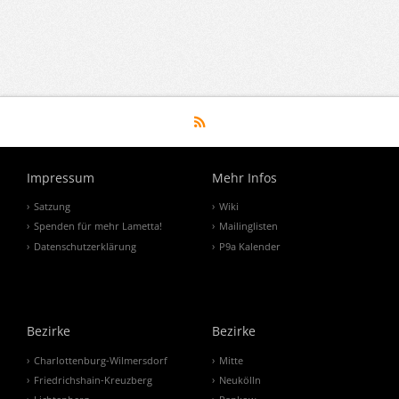
Impressum
Mehr Infos
Satzung
Wiki
Spenden für mehr Lametta!
Mailinglisten
Datenschutzerklärung
P9a Kalender
Bezirke
Bezirke
Charlottenburg-Wilmersdorf
Mitte
Friedrichshain-Kreuzberg
Neukölln