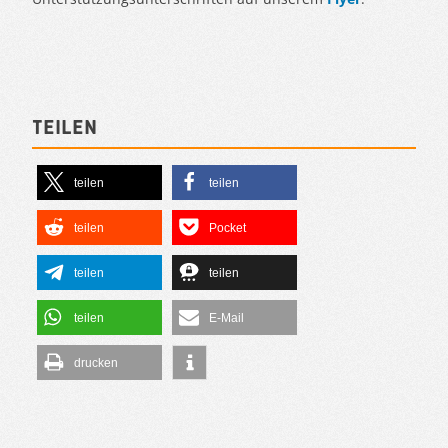
Teilen
teilen
teilen
teilen
Pocket
teilen
teilen
teilen
E-Mail
drucken