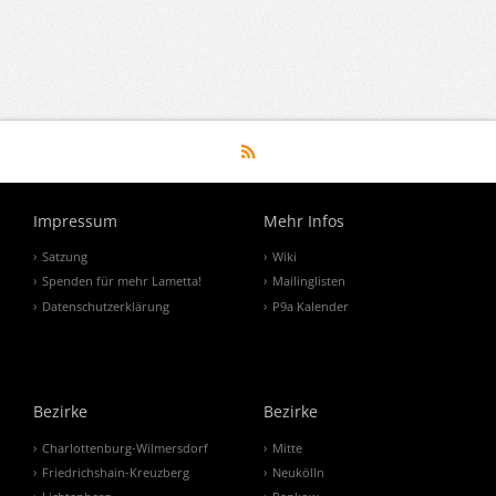
Impressum
Mehr Infos
Satzung
Wiki
Spenden für mehr Lametta!
Mailinglisten
Datenschutzerklärung
P9a Kalender
Bezirke
Bezirke
Charlottenburg-Wilmersdorf
Mitte
Friedrichshain-Kreuzberg
Neukölln