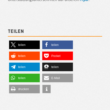
Teilen
teilen
teilen
teilen
Pocket
teilen
teilen
teilen
E-Mail
drucken