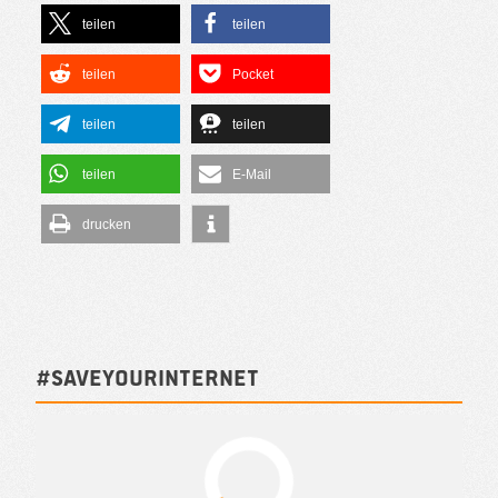
teilen
teilen
teilen
Pocket
teilen
teilen
teilen
E-Mail
drucken
#SAVEYOURINTERNET