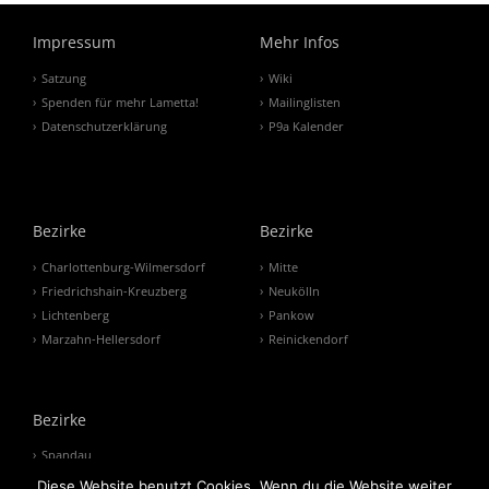
Impressum
Mehr Infos
Satzung
Wiki
Spenden für mehr Lametta!
Mailinglisten
Datenschutzerklärung
P9a Kalender
Bezirke
Bezirke
Charlottenburg-Wilmersdorf
Mitte
Friedrichshain-Kreuzberg
Neukölln
Lichtenberg
Pankow
Marzahn-Hellersdorf
Reinickendorf
Bezirke
Spandau
Steglitz-Zehlendorf
Diese Website benutzt Cookies. Wenn du die Website weiter