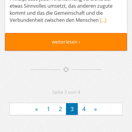
etwas Sinnvolles umsetzt, das anderen zugute
kommt und das die Gemeinschaft und die
Verbundenheit zwischen den Menschen
[…]
weiterlesen ›
Artikelnavigation
Seite 3 von 4
«
1
2
3
4
»