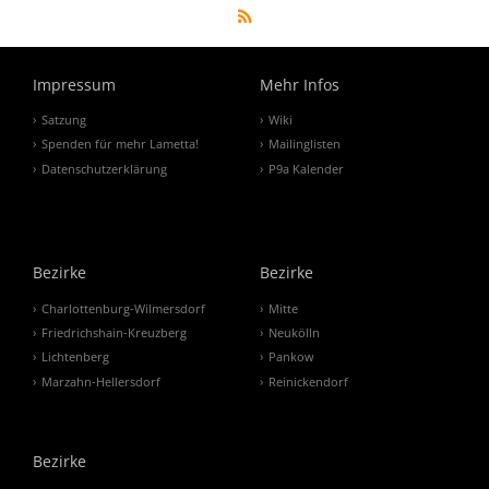
Impressum
Mehr Infos
Satzung
Wiki
Spenden für mehr Lametta!
Mailinglisten
Datenschutzerklärung
P9a Kalender
Bezirke
Bezirke
Charlottenburg-Wilmersdorf
Mitte
Friedrichshain-Kreuzberg
Neukölln
Lichtenberg
Pankow
Marzahn-Hellersdorf
Reinickendorf
Bezirke