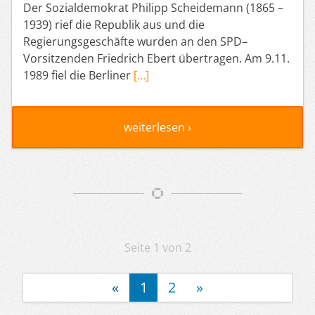
Der Sozialdemokrat Philipp Scheidemann (1865 –
1939) rief die Republik aus und die
Regierungsgeschäfte wurden an den SPD–
Vorsitzenden Friedrich Ebert übertragen. Am 9.11.
1989 fiel die Berliner
[…]
weiterlesen ›
Artikelnavigation
Seite 1 von 2
«
1
2
»