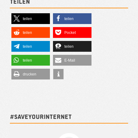
Teilen
teilen
teilen
teilen
Pocket
teilen
teilen
teilen
E-Mail
drucken
#SAVEYOURINTERNET