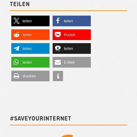
Teilen
teilen
teilen
teilen
Pocket
teilen
teilen
teilen
E-Mail
drucken
#SAVEYOURINTERNET