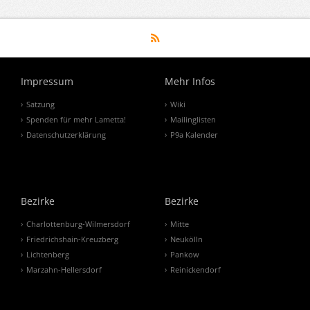
Impressum
Mehr Infos
Satzung
Wiki
Spenden für mehr Lametta!
Mailinglisten
Datenschutzerklärung
P9a Kalender
Bezirke
Bezirke
Charlottenburg-Wilmersdorf
Mitte
Friedrichshain-Kreuzberg
Neukölln
Lichtenberg
Pankow
Marzahn-Hellersdorf
Reinickendorf