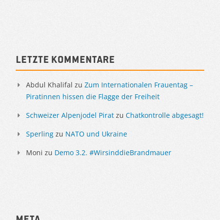
Sidebar
Letzte Kommentare
Abdul Khalifal
zu
Zum Internationalen Frauentag –
Piratinnen hissen die Flagge der Freiheit
Schweizer Alpenjodel Pirat
zu
Chatkontrolle abgesagt!
Sperling
zu
NATO und Ukraine
Moni
zu
Demo 3.2. #WirsinddieBrandmauer
Meta