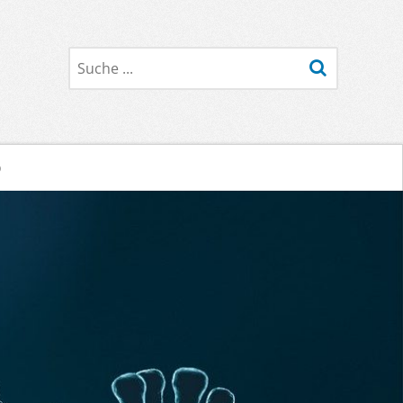
Suche
o