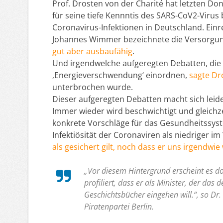
Prof. Drosten von der Charité hat letzten Don
für seine tiefe Kennntis des SARS-CoV2-Virus 
Coronavirus-Infektionen in Deutschland. Einre
Johannes Wimmer bezeichnete die Versorgun
gut aber ausbaufähig
.
Und irgendwelche aufgeregten Debatten, die 
‚Energieverschwendung‘ einordnen,
sagte Dr
unterbrochen wurde.
Dieser aufgeregten Debatten macht sich leid
Immer wieder wird beschwichtigt und gleichzei
konkrete Vorschläge für das Gesundheitssyste
Infektiösität der Coronaviren als niedriger i
als gesichert gilt, noch dass er uns irgendwi
„Vor diesem Hintergrund erscheint es do
profiliert, dass er als Minister, der das
Geschichtsbücher eingehen will.“, so Dr.
Piratenpartei Berlin.