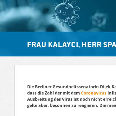
Frau Kalayci, Herr Sp
Die Berliner Gesundheitssenatorin Dilek Ka
dass die Zahl der mit dem
Coronavirus
Infi
Ausbreitung des Virus ist noch nicht erreic
gelte aber, besonnen zu reagieren. Die me