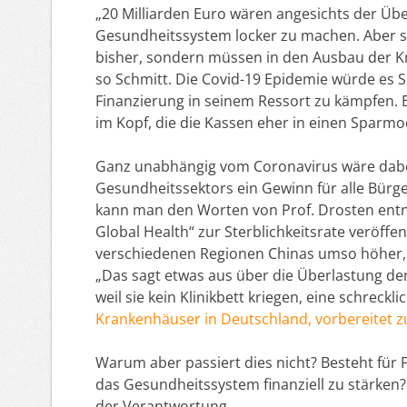
„20 Milliarden Euro wären angesichts der Über
Gesundheitssystem locker zu machen. Aber si
bisher, sondern müssen in den Ausbau der Kr
so Schmitt. Die Covid-19 Epidemie würde es S
Finanzierung in seinem Ressort zu kämpfen. B
im Kopf, die die Kassen eher in einen Sparm
Ganz unabhängig vom Coronavirus wäre dabei
Gesundheitssektors ein Gewinn für alle Bürge
kann man den Worten von Prof. Drosten entne
Global Health“ zur Sterblichkeitsrate veröffen
verschiedenen Regionen Chinas umso höher, 
„Das sagt etwas aus über die Überlastung der
weil sie kein Klinikbett kriegen, eine schreckl
Krankenhäuser in Deutschland, vorbereitet z
Warum aber passiert dies nicht? Besteht für 
das Gesundheitssystem finanziell zu stärken? 
der Verantwortung.