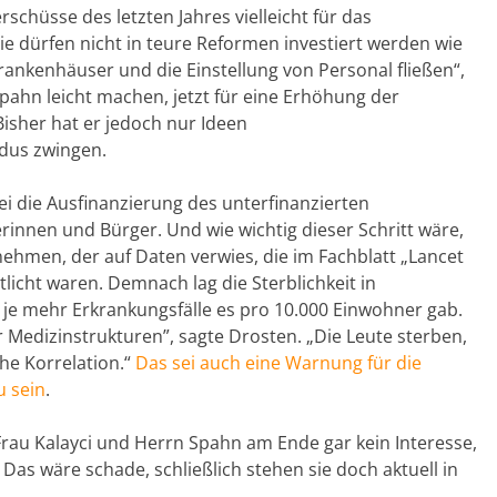
schüsse des letzten Jahres vielleicht für das
e dürfen nicht in teure Reformen investiert werden wie
ankenhäuser und die Einstellung von Personal fließen“,
pahn leicht machen, jetzt für eine Erhöhung der
isher hat er jedoch nur Ideen
odus zwingen.
 die Ausfinanzierung des unterfinanzierten
rinnen und Bürger. Und wie wichtig dieser Schritt wäre,
hmen, der auf Daten verwies, die im Fachblatt „Lancet
tlicht waren. Demnach lag die Sterblichkeit in
je mehr Erkrankungsfälle es pro 10.000 Einwohner gab.
 Medizinstrukturen”, sagte Drosten. „Die Leute sterben,
iche Korrelation.“
Das sei auch eine Warnung für die
u sein
.
Frau Kalayci und Herrn Spahn am Ende gar kein Interesse,
Das wäre schade, schließlich stehen sie doch aktuell in