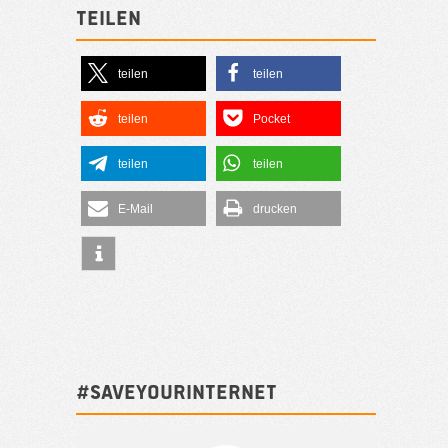
Teilen
teilen
teilen
teilen
Pocket
teilen
teilen
E-Mail
drucken
#SAVEYOURINTERNET