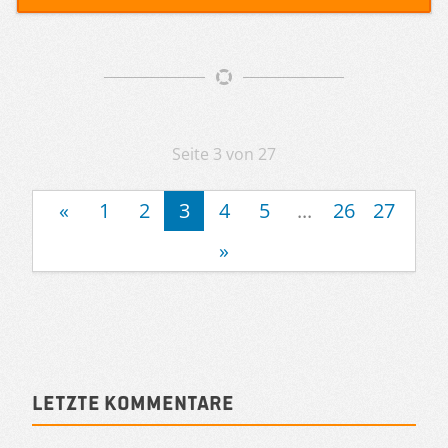
Artikelnavigation
Seite 3 von 27
«
1
2
3
4
5
...
26
27
»
Sidebar
Letzte Kommentare