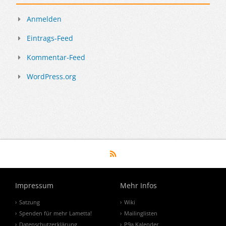
Anmelden
Eintrags-Feed
Kommentar-Feed
WordPress.org
Impressum
Mehr Infos
Satzung
Wiki
Spenden für mehr Lametta!
Mailinglisten
Datenschutzerklärung
P9a Kalender