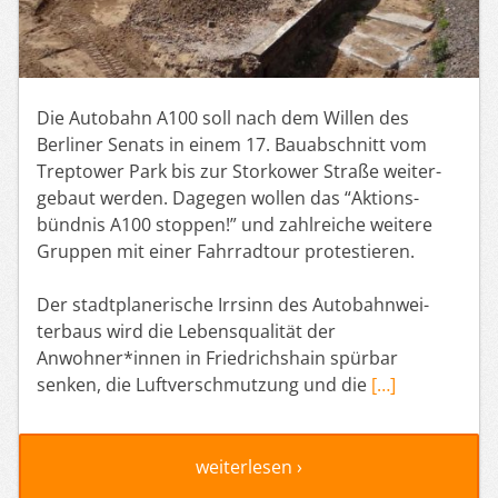
Die Autobahn A100 soll nach dem Willen des
Berliner Senats in einem 17. Bauab­schnitt vom
Treptower Park bis zur Storkower Straße weiter­
gebaut werden. Dagegen wollen das “Aktions­
bündnis A100 stoppen!” und zahlreiche weitere
Gruppen mit einer Fahrradtour protes­tieren.
Der stadt­pla­ne­rische Irrsinn des Autobahn­wei­
terbaus wird die Lebens­qua­lität der
Anwohner*innen in Fried­richshain spürbar
senken, die Luftver­schmutzung und die
[…]
weiterlesen ›