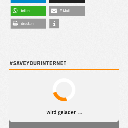
teilen
E-Mail
drucken
#SAVEYOURINTERNET