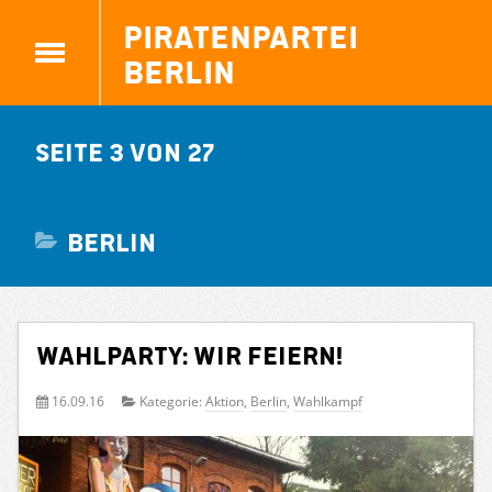
Piratenpartei
Berlin
Seite 3 von 27
Berlin
Wahlparty: Wir feiern!
16.09.16
Kategorie:
Aktion
,
Berlin
,
Wahlkampf