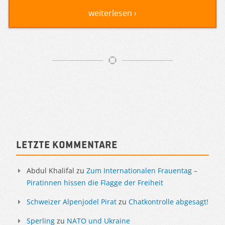
weiterlesen ›
Artikelnavigation
Sidebar
Letzte Kommentare
Abdul Khalifal
zu
Zum Internationalen Frauentag –
Piratinnen hissen die Flagge der Freiheit
Schweizer Alpenjodel Pirat
zu
Chatkontrolle abgesagt!
Sperling
zu
NATO und Ukraine