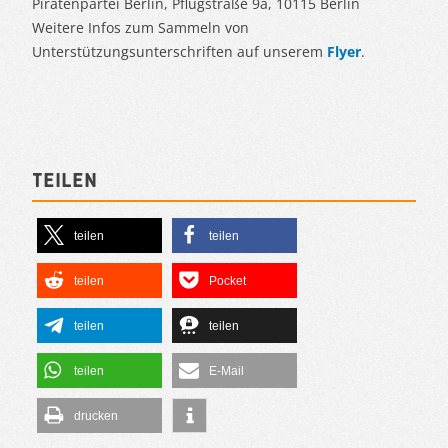
Piratenpartei Berlin, Pflugstraße 9a, 10115 Berlin
Weitere Infos zum Sammeln von
Unterstützungsunterschriften auf unserem
Flyer
.
Teilen
teilen
teilen
teilen
Pocket
teilen
teilen
teilen
E-Mail
drucken