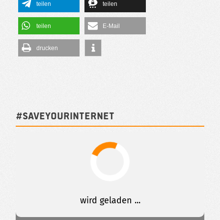
teilen
teilen
teilen
E-Mail
drucken
#SAVEYOURINTERNET