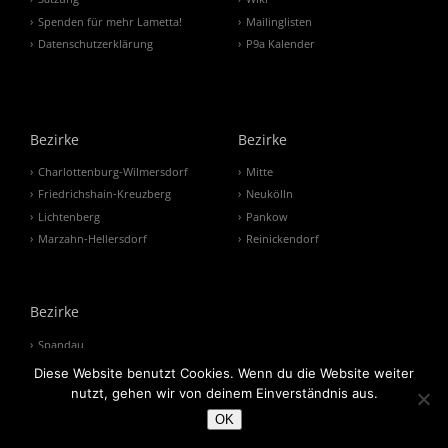
Spenden für mehr Lametta!
Mailinglisten
Datenschutzerklärung
P9a Kalender
Bezirke
Bezirke
Charlottenburg-Wilmersdorf
Mitte
Friedrichshain-Kreuzberg
Neukölln
Lichtenberg
Pankow
Marzahn-Hellersdorf
Reinickendorf
Bezirke
Spandau
Steglitz-Zehlendorf
Diese Website benutzt Cookies. Wenn du die Website weiter
Tempelhof-Schöneberg
nutzt, gehen wir von deinem Einverständnis aus.
Treptow-Köpenick
OK