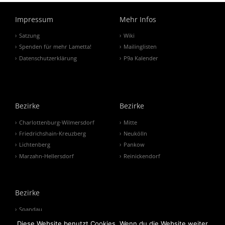
Impressum
Mehr Infos
Satzung
Wiki
Spenden für mehr Lametta!
Mailinglisten
Datenschutzerklärung
P9a Kalender
Bezirke
Bezirke
Charlottenburg-Wilmersdorf
Mitte
Friedrichshain-Kreuzberg
Neukölln
Lichtenberg
Pankow
Marzahn-Hellersdorf
Reinickendorf
Bezirke
Spandau
Steglitz-Zehlendorf
Diese Website benutzt Cookies. Wenn du die Website weiter