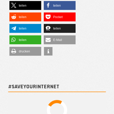
teilen
teilen
teilen
Pocket
teilen
teilen
teilen
E-Mail
drucken
#SAVEYOURINTERNET