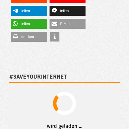
teilen
teilen
teilen
E-Mail
drucken
#SAVEYOURINTERNET