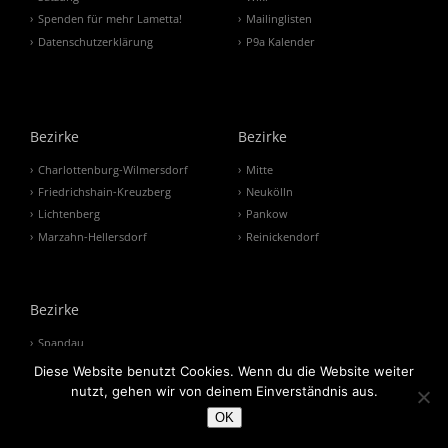
Spenden für mehr Lametta!
Mailinglisten
Datenschutzerklärung
P9a Kalender
Bezirke
Bezirke
Charlottenburg-Wilmersdorf
Mitte
Friedrichshain-Kreuzberg
Neukölln
Lichtenberg
Pankow
Marzahn-Hellersdorf
Reinickendorf
Bezirke
Spandau
Steglitz-Zehlendorf
Diese Website benutzt Cookies. Wenn du die Website weiter
Tempelhof-Schöneberg
nutzt, gehen wir von deinem Einverständnis aus.
Treptow-Köpenick
OK