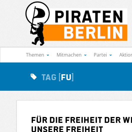
Navigation
Themen
Mitmachen
Partei
Aktio
Tag
FU
Für die Freiheit der 
unsere Freiheit