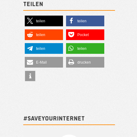
Teilen
teilen
teilen
teilen
Pocket
teilen
teilen
E-Mail
drucken
#SAVEYOURINTERNET