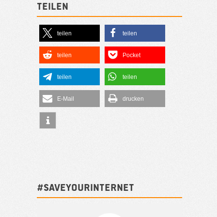
Teilen
teilen
teilen
teilen
Pocket
teilen
teilen
E-Mail
drucken
#SAVEYOURINTERNET