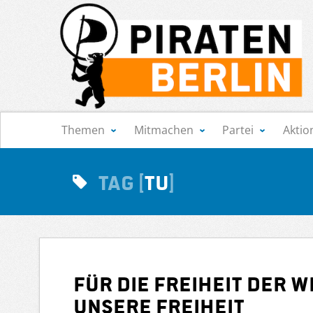
Navigation
Themen
Mitmachen
Partei
Aktio
Tag
TU
Für die Freiheit der 
unsere Freiheit