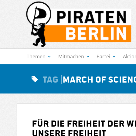
Navigation
Themen
Mitmachen
Partei
Aktio
Tag
March of Scien
Für die Freiheit der 
unsere Freiheit