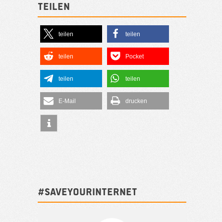
Teilen
teilen
teilen
teilen
Pocket
teilen
teilen
E-Mail
drucken
#SAVEYOURINTERNET